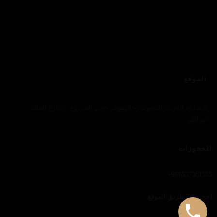
الموقع
المملكة العربية السعودية - الهفوف - حي المزروع - شارع الملك
عبدالله
للحجوزات
966557381555+
احجز عن طريق الموقع