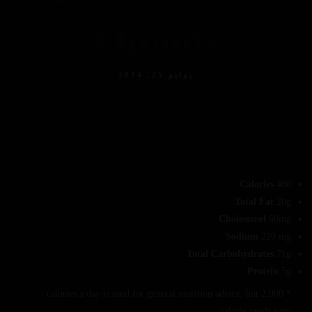
Onions
يوليو 25, 2014
Calories
480
Total Fat
20g
Cholesterol
60mg
Sodium
220 mg
Total Carbohydrates
71g
Protein
5g
* 2,000 calories a day is used for general nutrition advice, but
calorie needs vary.