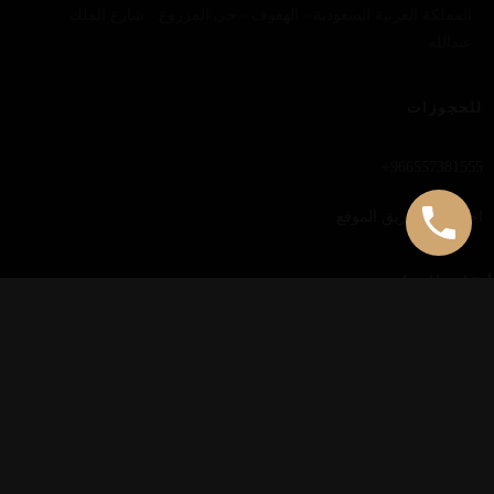
المملكة العربية السعودية - الهفوف - حي المزروع - شارع الملك
عبدالله
للحجوزات
966557381555+
احجز عن طريق الموقع
أوقات العمل
من السبت إلى الأحد 12:00 PM حتى 01:00 AM
الخميس و الجمعة 12:00 PM حتى 01:30 AM