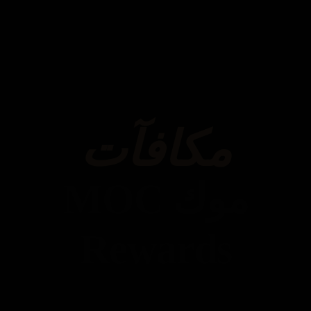
مكافآت
موك MOC
Rewards